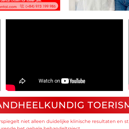
ANDHEELKUNDIG TOERIS
piegelt niet alleen duidelijke klinische resultaten en s
durende het gehele behandeltraject.