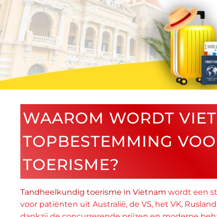
WAAROM WORDT VIET
TOPBESTEMMING VOO
TOERISME?
Tandheelkundig toerisme in Vietnam
wordt een st
voor patiënten uit Australië, de VS, het VK, Ruslan
dankzij de concurrerende prijzen en moderne be