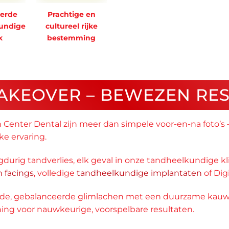
erde
Prachtige en
undige
cultureel rijke
k
bestemming
AKEOVER – BEWEZEN RE
on Center Dental zijn meer dan simpele voor-en-na foto
ke ervaring.
gdurig tandverlies, elk geval in onze tandheelkundige k
n facings
, volledige
tandheelkundige implantaten
of Dig
gende, gebalanceerde glimlachen met een duurzame kau
ing voor nauwkeurige, voorspelbare resultaten.