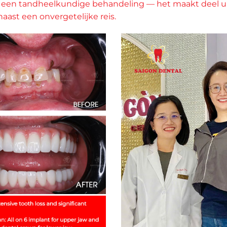
lleen een tandheelkundige behandeling — het maakt deel
aast een onvergetelijke reis.