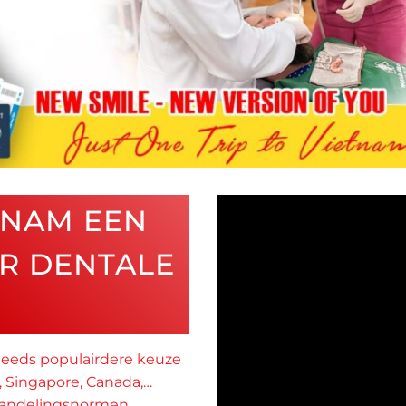
NAM EEN
R DENTALE
eeds populairdere keuze
d, Singapore, Canada,…
handelingsnormen.