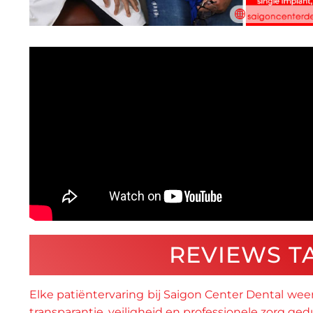
REVIEWS T
Elke patiëntervaring bij Saigon Center Dental weers
transparantie, veiligheid en professionele zorg ge