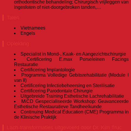
orthodontische behandeling; Chirurgisch vrijleggen van
ingesloten of niet-doorgebroken tanden,…
Talen
Vietnamees
Engels
Opleiding
Specialist in Mond-, Kaak- en Aangezichtschirurgie
Certificering E.max Porseleinen Facings
Restauratie
Certificering Implantologie
Programma Volledige Gebitsrehabilitatie (Module I
van II)
Certificering Infectiebeheersing en Sterilisatie
Certificering Parodontale Chirurgie
Uitgebreide Training Esthetische Lachrehabilitatie
MiCD Gespecialiseerde Workshop: Geavanceerde
Esthetische Restauratieve Tandheelkunde
Continuing Medical Education (CME) Programma in
de Klinische Praktijk
Lach-transformaties uitgevoerd door Dr. Kim Truc