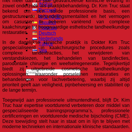
met meer dan 13 jaar geavanceerde klinische ervaring in
한국어
zowel onderzoek als praktijkbehandeling. Dr. Kim Truc staat
Русский
bekend om een solide professionele basis, een
gestructureerde behandelingsmentaliteit en het vermogen
中文 (中国)
om casussen te beheren variërend van complexe
Español
kaakchirurgie tot hoogwaardige esthetische tandheelkundige
Français
restauraties.
Deutsch
Nederlands
In de dagelijkse klinische praktijk is Dokter Kim Truc
Türkçe
gespecialiseerd in kaakchirurgische procedures zoals
ไทย
complexe tandextracties, het verwijderen van
verstandskiezen, het behandelen van tandinfecties,
parodontale chirurgie en weefselregeneratie. Tegelijkertijd
biedt zij uitgebreide cosmetische tandheelkundige
oplossingen, waaronder porseleinen restauraties en
behandelingen voor lachverbetering, waarbij zij altijd
prioriteit geeft aan veiligheid, pijnbeheersing en stabiliteit op
de lange termijn.
Toegewijd aan professionele uitmuntendheid, blijft Dr. Kim
Truc haar expertise voortdurend verbeteren door middel van
gespecialiseerde trainingsprogramma’s, professionele
certificeringen en voortdurende medische bijscholing (CME).
Deze toewijding stelt haar in staat om in lijn te blijven met
moderne technieken en internationale klinische standaarden.