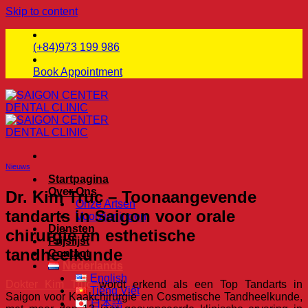
Skip to content
(+84)973 199 986
Book Appointment
Nieuws
Startpagina
Over Ons
Dr. Kim Truc – Toonaangevende
Onze Artsen
tandarts in Saigon voor orale
Voorzieningen
Diensten
chirurgie en esthetische
Prijslijst
tandheelkunde
Contact
Nederlands
English
Dokter Kim Truc
wordt erkend als een Top Tandarts in
Tiếng Việt
Saigon voor Kaakchirurgie en Cosmetische Tandheelkunde,
日本語