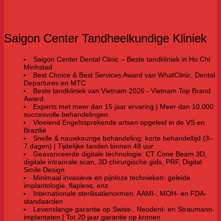
Saigon Center Tandheelkundige Kliniek
Saigon Center Dental Clinic – Beste tandkliniek in Ho Chi
Minhstad
Best Choice & Best Services Award van WhatClinic, Dental
Departures en MTC
Beste tandkliniek van Vietnam 2026 - Vietnam Top Brand
Award
Experts met meer dan 15 jaar ervaring | Meer dan 10.000
succesvolle behandelingen
Vloeiend Engelssprekende artsen opgeleid in de VS en
Brazilië
Snelle & nauwkeurige behandeling: korte behandeltijd (3–
7 dagen) | Tijdelijke tanden binnen 48 uur
Geavanceerde digitale technologie: CT Cone Beam 3D,
digitale intraorale scan, 3D chirurgische gids, PRF, Digital
Smile Design
Minimaal invasieve en pijnloze technieken: geleide
implantologie, flapless, enz.
Internationale sterilisatienormen: AAMI-, MOH- en FDA-
standaarden
Levenslange garantie op Swiss-, Neodent- en Straumann-
implantaten | Tot 20 jaar garantie op kronen