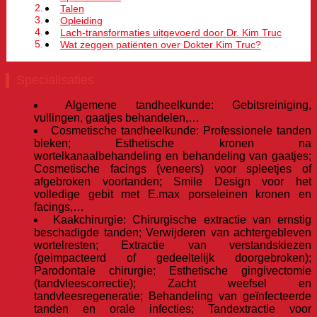
Talen
Opleiding
Lach-transformaties uitgevoerd door Dr. Kim Truc
Wat zeggen patiënten over Dokter Kim Truc?
Specialisaties
Algemene tandheelkunde: Gebitsreiniging,
vullingen, gaatjes behandelen,…
Cosmetische tandheelkunde: Professionele tanden
bleken; Esthetische kronen na
wortelkanaalbehandeling en behandeling van gaatjes;
Cosmetische facings (veneers) voor spleetjes of
afgebroken voortanden; Smile Design voor het
volledige gebit met E.max porseleinen kronen en
facings,…
Kaakchirurgie: Chirurgische extractie van ernstig
beschadigde tanden; Verwijderen van achtergebleven
wortelresten; Extractie van verstandskiezen
(geimpacteerd of gedeeltelijk doorgebroken);
Parodontale chirurgie; Esthetische gingivectomie
(tandvleescorrectie); Zacht weefsel en
tandvleesregeneratie; Behandeling van geïnfecteerde
tanden en orale infecties; Tandextractie voor