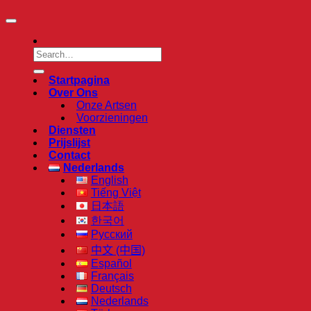
Startpagina
Over Ons
Onze Artsen
Voorzieningen
Diensten
Prijslijst
Contact
Nederlands
English
Tiếng Việt
日本語
한국어
Русский
中文 (中国)
Español
Français
Deutsch
Nederlands