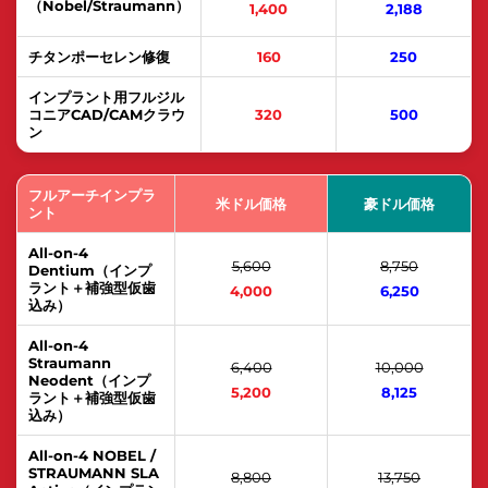
（Nobel/Straumann）
1,400
2,188
チタンポーセレン修復
160
250
インプラント用フルジル
コニアCAD/CAMクラウ
320
500
ン
フルアーチインプラ
米ドル価格
豪ドル価格
ント
All-on-4
5,600
8,750
Dentium（インプ
ラント＋補強型仮歯
4,000
6,250
込み）
All-on-4
Straumann
6,400
10,000
Neodent（インプ
5,200
8,125
ラント＋補強型仮歯
込み）
All-on-4 NOBEL /
STRAUMANN SLA
8,800
13,750