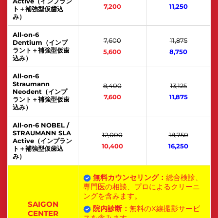
Active（インプラン
7,200
11,250
ト＋補強型仮歯込
み）
All-on-6
7,600
11,875
Dentium（インプ
ラント＋補強型仮歯
5,600
8,750
込み）
All-on-6
Straumann
8,400
13,125
Neodent（インプ
7,600
11,875
ラント＋補強型仮歯
込み）
All-on-6 NOBEL /
STRAUMANN SLA
12,000
18,750
Active（インプラン
10,400
16,250
ト＋補強型仮歯込
み）
無料カウンセリング：
総合検診、
専門医の相談、プロによるクリーニ
ングを含みます。
SAIGON
院内診断：
無料のX線撮影サービ
CENTER
スを含みます。