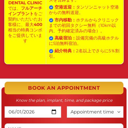
DENTAL CLINIC
空港送迎：
タンソンニャット空港
では、
フルアーチ
からの無料送迎。
インプラント
をご
契約いただいたお
市内移動：
ホテルからクリニック
客様に、最大
400
までの初回タクシー無料（10km以
相当の特典コンボ
内、予約確定済みの場合）。
をご提供していま
高級宿泊：
設備完備の高級ホテル
す
に5泊無料宿泊。
紹介特典：
2名以上でさらに5％割
引。
BOOK AN APPOINTMENT
Know the plan, implant, time, and package price