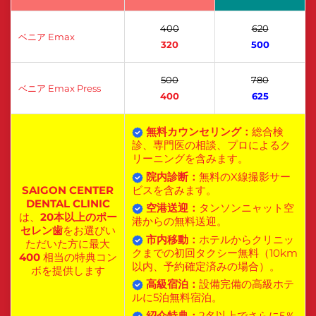
400
620
ベニア Emax
320
500
500
780
ベニア Emax Press
400
625
無料カウンセリング：
総合検
診、専門医の相談、プロによるク
リーニングを含みます。
院内診断：
無料のX線撮影サー
SAIGON CENTER
ビスを含みます。
DENTAL CLINIC
空港送迎：
タンソンニャット空
は、
20本以上のポー
港からの無料送迎。
セレン歯
をお選びい
市内移動：
ホテルからクリニッ
ただいた方に最大
クまでの初回タクシー無料（10km
400
相当の特典コン
以内、予約確定済みの場合）。
ボを提供します
高級宿泊：
設備完備の高級ホテ
ルに5泊無料宿泊。
紹介特典：
2名以上でさらに5％