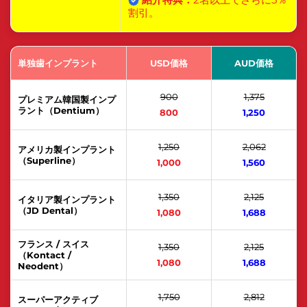
割引。
単独歯インプラント
USD価格
AUD価格
900
1,375
プレミアム韓国製インプ
ラント（Dentium）
800
1,250
1,250
2,062
アメリカ製インプラント
（Superline）
1,000
1,560
1,350
2,125
イタリア製インプラント
（JD Dental）
1,080
1,688
フランス / スイス
1,350
2,125
（Kontact /
1,080
1,688
Neodent）
1,750
2,812
スーパーアクティブ