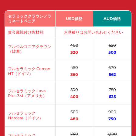
セラミッククラウン／ラ
USD価格
AUD価格
ミネートベニア
貴金属焼付け陶材冠
お見積りはお問い合わせください
400
620
フルジルコニアクラウン
（韓国）
320
500
450
670
フルセラミック Cercon
HT（ドイツ）
360
562
500
750
フルセラミック Lava
Plus 3M（アメリカ）
400
625
600
900
フルセラミック
Narcera（ドイツ）
480
750
740
1,100
フルセラミック