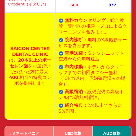
Orodent（イタリア）
600
937
無料カウンセリング：
総合検
診、専門医の相談、プロによるク
リーニングを含みます。
院内診断：
無料のX線撮影サー
ビスを含みます。
SAIGON CENTER
空港送迎：
タンソンニャット
DENTAL CLINIC
空港からの無料送迎。
は、
20本以上のポー
セレン歯
をお選びい
市内移動：
ホテルからクリニ
ただいた方に最大
ックまでの初回タクシー無料
400
相当の特典コン
（10km以内、予約確定済みの場
ボを提供します
合）。
高級宿泊：
設備完備の高級ホ
テルに5泊無料宿泊。
紹介特典：
2名以上でさらに
5％割引。
ラミネートベニア
USD価格
AUD価格