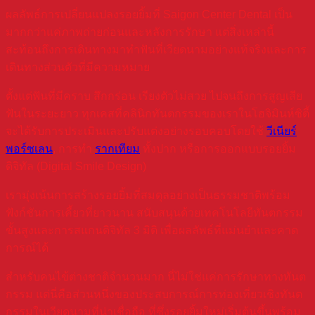
ผลลัพธ์การเปลี่ยนแปลงรอยยิ้มที่ Saigon Center Dental เป็น
มากกว่าแค่ภาพถ่ายก่อนและหลังการรักษา แต่สิ่งเหล่านี้
สะท้อนถึงการเดินทางมาทำฟันที่เวียดนามอย่างแท้จริงและการ
เดินทางส่วนตัวที่มีความหมาย
ตั้งแต่ฟันที่มีคราบ สึกกร่อน เรียงตัวไม่สวย ไปจนถึงการสูญเสีย
ฟันในระยะยาว ทุกเคสที่คลินิกทันตกรรมของเราในโฮจิมินห์ซิตี้
จะได้รับการประเมินและปรับแต่งอย่างรอบคอบโดยใช้
วีเนียร์
พอร์ซเลน
, การทำ
รากเทียม
ทั้งปาก หรือการออกแบบรอยยิ้ม
ดิจิทัล (Digital Smile Design)
เรามุ่งเน้นการสร้างรอยยิ้มที่สมดุลอย่างเป็นธรรมชาติพร้อม
ฟังก์ชันการเคี้ยวที่ยาวนาน สนับสนุนด้วยเทคโนโลยีทันตกรรม
ขั้นสูงและการสแกนดิจิทัล 3 มิติ เพื่อผลลัพธ์ที่แม่นยำและคาด
การณ์ได้
สำหรับคนไข้ต่างชาติจำนวนมาก นี่ไม่ใช่แค่การรักษาทางทันต
กรรม แต่นี่คือส่วนหนึ่งของประสบการณ์การท่องเที่ยวเชิงทันต
กรรมในเวียดนามที่น่าเชื่อถือ ที่ซึ่งรอยยิ้มใหม่เริ่มต้นขึ้นพร้อม