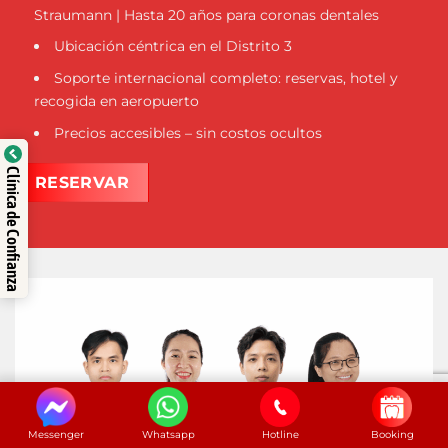
Straumann | Hasta 20 años para coronas dentales
Ubicación céntrica en el Distrito 3
Soporte internacional completo: reservas, hotel y
recogida en aeropuerto
Precios accesibles – sin costos ocultos
Clínica de Confianza
RESERVAR
Messenger
Whatsapp
Hotline
Booking