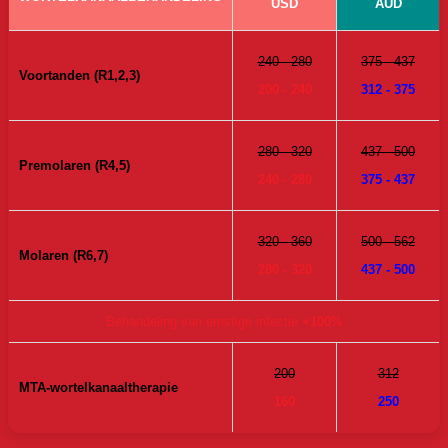
USD
AUD
240 - 280
375 - 437
Voortanden (R1,2,3)
200 - 240
312 - 375
280 - 320
437 - 500
Premolaren (R4,5)
240 - 280
375 - 437
320 - 360
500 - 562
Molaren (R6,7)
280 - 320
437 - 500
Behandeling van ernstige infectie
+100%
200
312
MTA-wortelkanaaltherapie
160
250