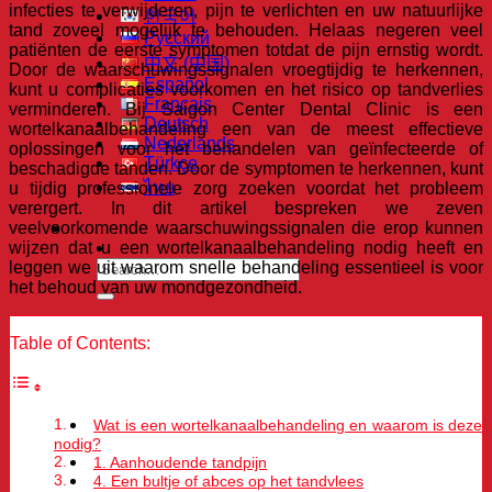
infecties te verwijderen, pijn te verlichten en uw natuurlijke
한국어
tand zoveel mogelijk te behouden. Helaas negeren veel
Русский
patiënten de eerste symptomen totdat de pijn ernstig wordt.
中文 (中国)
Door de waarschuwingssignalen vroegtijdig te herkennen,
Español
kunt u complicaties voorkomen en het risico op tandverlies
Français
verminderen. Bij Saigon Center Dental Clinic is een
Deutsch
wortelkanaalbehandeling een van de meest effectieve
Nederlands
oplossingen voor het behandelen van geïnfecteerde of
Türkçe
beschadigde tanden. Door de symptomen te herkennen, kunt
ไทย
u tijdig professionele zorg zoeken voordat het probleem
verergert. In dit artikel bespreken we zeven
veelvoorkomende waarschuwingssignalen die erop kunnen
wijzen dat u een wortelkanaalbehandeling nodig heeft en
leggen we uit waarom snelle behandeling essentieel is voor
het behoud van uw mondgezondheid.
Table of Contents:
Wat is een wortelkanaalbehandeling en waarom is deze
nodig?
1. Aanhoudende tandpijn
4. Een bultje of abces op het tandvlees