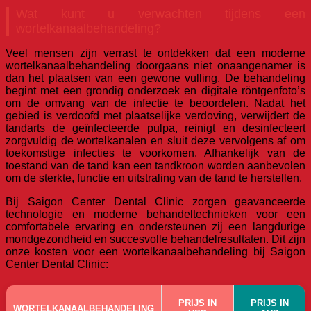
Wat kunt u verwachten tijdens een
wortelkanaalbehandeling?
Veel mensen zijn verrast te ontdekken dat een moderne
wortelkanaalbehandeling doorgaans niet onaangenamer is
dan het plaatsen van een gewone vulling. De behandeling
begint met een grondig onderzoek en digitale röntgenfoto’s
om de omvang van de infectie te beoordelen. Nadat het
gebied is verdoofd met plaatselijke verdoving, verwijdert de
tandarts de geïnfecteerde pulpa, reinigt en desinfecteert
zorgvuldig de wortelkanalen en sluit deze vervolgens af om
toekomstige infecties te voorkomen. Afhankelijk van de
toestand van de tand kan een tandkroon worden aanbevolen
om de sterkte, functie en uitstraling van de tand te herstellen.
Bij Saigon Center Dental Clinic zorgen geavanceerde
technologie en moderne behandeltechnieken voor een
comfortabele ervaring en ondersteunen zij een langdurige
mondgezondheid en succesvolle behandelresultaten. Dit zijn
onze kosten voor een wortelkanaalbehandeling bij Saigon
Center Dental Clinic:
PRIJS IN
PRIJS IN
WORTELKANAALBEHANDELING