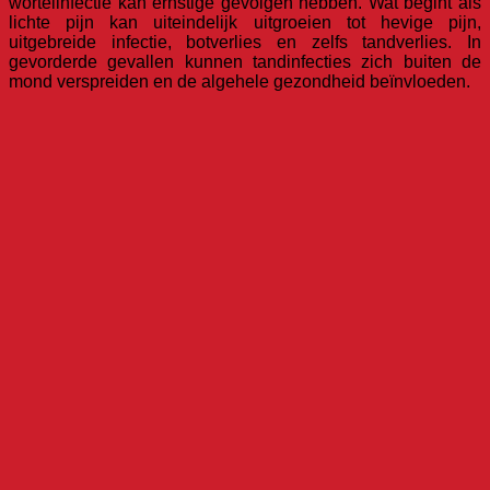
wortelinfectie kan ernstige gevolgen hebben. Wat begint als
lichte pijn kan uiteindelijk uitgroeien tot hevige pijn,
uitgebreide infectie, botverlies en zelfs tandverlies. In
gevorderde gevallen kunnen tandinfecties zich buiten de
mond verspreiden en de algehele gezondheid beïnvloeden.