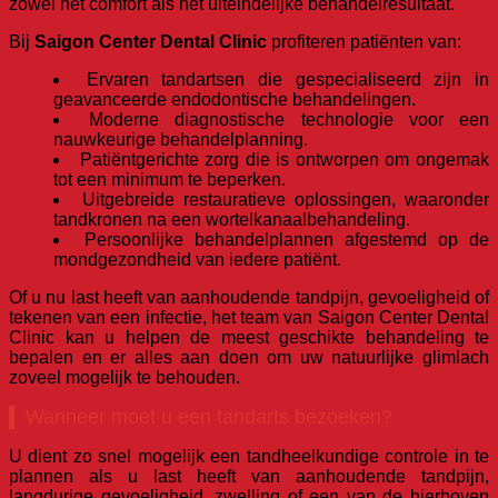
zowel het comfort als het uiteindelijke behandelresultaat.
Bij
Saigon Center Dental Clinic
profiteren patiënten van:
Ervaren tandartsen die gespecialiseerd zijn in
geavanceerde endodontische behandelingen.
Moderne diagnostische technologie voor een
nauwkeurige behandelplanning.
Patiëntgerichte zorg die is ontworpen om ongemak
tot een minimum te beperken.
Uitgebreide restauratieve oplossingen, waaronder
tandkronen na een wortelkanaalbehandeling.
Persoonlijke behandelplannen afgestemd op de
mondgezondheid van iedere patiënt.
Of u nu last heeft van aanhoudende tandpijn, gevoeligheid of
tekenen van een infectie, het team van Saigon Center Dental
Clinic kan u helpen de meest geschikte behandeling te
bepalen en er alles aan doen om uw natuurlijke glimlach
zoveel mogelijk te behouden.
Wanneer moet u een tandarts bezoeken?
U dient zo snel mogelijk een tandheelkundige controle in te
plannen als u last heeft van aanhoudende tandpijn,
langdurige gevoeligheid, zwelling of een van de hierboven