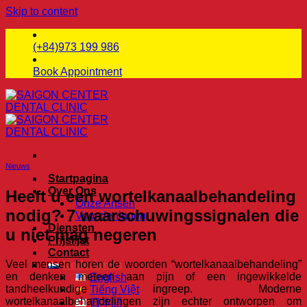
Skip to content
(+84)973 199 986
Book Appointment
Nieuws
Startpagina
Over Ons
Heeft u een wortelkanaalbehandeling
Onze Artsen
nodig? 7 waarschuwingssignalen die
Voorzieningen
Diensten
u niet mag negeren
Prijslijst
Contact
Veel mensen horen de woorden “wortelkanaalbehandeling”
Nederlands
en denken meteen aan pijn of een ingewikkelde
English
tandheelkundige ingreep. Moderne
Tiếng Việt
wortelkanaalbehandelingen zijn echter ontworpen om
日本語