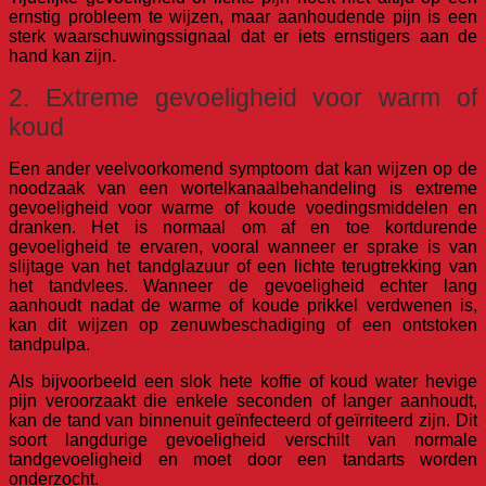
ernstig probleem te wijzen, maar aanhoudende pijn is een
sterk waarschuwingssignaal dat er iets ernstigers aan de
hand kan zijn.
2. Extreme gevoeligheid voor warm of
koud
Een ander veelvoorkomend symptoom dat kan wijzen op de
noodzaak van een wortelkanaalbehandeling is extreme
gevoeligheid voor warme of koude voedingsmiddelen en
dranken. Het is normaal om af en toe kortdurende
gevoeligheid te ervaren, vooral wanneer er sprake is van
slijtage van het tandglazuur of een lichte terugtrekking van
het tandvlees. Wanneer de gevoeligheid echter lang
aanhoudt nadat de warme of koude prikkel verdwenen is,
kan dit wijzen op zenuwbeschadiging of een ontstoken
tandpulpa.
Als bijvoorbeeld een slok hete koffie of koud water hevige
pijn veroorzaakt die enkele seconden of langer aanhoudt,
kan de tand van binnenuit geïnfecteerd of geïrriteerd zijn. Dit
soort langdurige gevoeligheid verschilt van normale
tandgevoeligheid en moet door een tandarts worden
onderzocht.