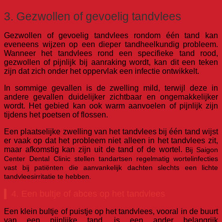
3. Gezwollen of gevoelig tandvlees
Gezwollen of gevoelig tandvlees rondom één tand kan
eveneens wijzen op een dieper tandheelkundig probleem.
Wanneer het tandvlees rond een specifieke tand rood,
gezwollen of pijnlijk bij aanraking wordt, kan dit een teken
zijn dat zich onder het oppervlak een infectie ontwikkelt.
In sommige gevallen is de zwelling mild, terwijl deze in
andere gevallen duidelijker zichtbaar en ongemakkelijker
wordt. Het gebied kan ook warm aanvoelen of pijnlijk zijn
tijdens het poetsen of flossen.
Een plaatselijke zwelling van het tandvlees bij één tand wijst
er vaak op dat het probleem niet alleen in het tandvlees zit,
maar afkomstig kan zijn uit de tand of de wortel.
Bij Saigon
Center Dental Clinic stellen tandartsen regelmatig wortelinfecties
vast bij patiënten die aanvankelijk dachten slechts een lichte
tandvleesirritatie te hebben.
4. Een bultje of abces op het tandvlees
Een klein bultje of puistje op het tandvlees, vooral in de buurt
van een pijnlijke tand, is een ander belangrijk