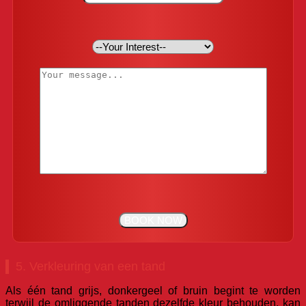
5. Verkleuring van een tand
Als één tand grijs, donkergeel of bruin begint te worden
terwijl de omliggende tanden dezelfde kleur behouden, kan