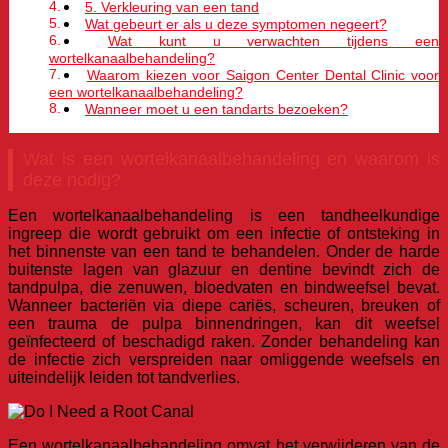
5. Verkleuring van een tand
Wat gebeurt er als u deze symptomen negeert?
Wat kunt u verwachten tijdens een
wortelkanaalbehandeling?
Waarom kiezen voor Saigon Center Dental Clinic voor
een wortelkanaalbehandeling?
Wanneer moet u een tandarts bezoeken?
Wat is een wortelkanaalbehandeling en waarom is
deze nodig?
Een wortelkanaalbehandeling is een tandheelkundige
ingreep die wordt gebruikt om een infectie of ontsteking in
het binnenste van een tand te behandelen. Onder de harde
buitenste lagen van glazuur en dentine bevindt zich de
tandpulpa, die zenuwen, bloedvaten en bindweefsel bevat.
Wanneer bacteriën via diepe cariës, scheuren, breuken of
een trauma de pulpa binnendringen, kan dit weefsel
geïnfecteerd of beschadigd raken. Zonder behandeling kan
de infectie zich verspreiden naar omliggende weefsels en
uiteindelijk leiden tot tandverlies.
Een wortelkanaalbehandeling omvat het verwijderen van de