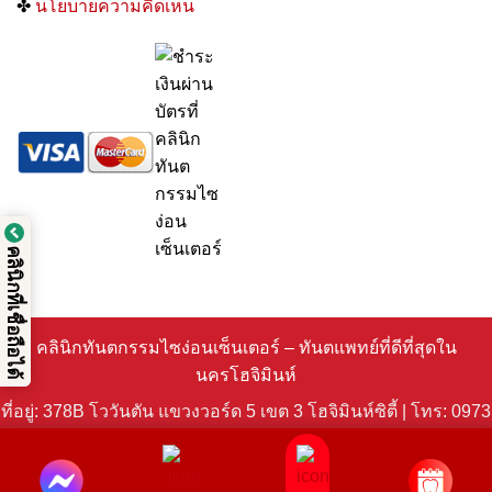
✤
นโยบายความคิดเห็น
คลินิกที่เชื่อถือได้
คลินิกทันตกรรมไซง่อนเซ็นเตอร์ – ทันตแพทย์ที่ดีที่สุดใน
นครโฮจิมินห์
ที่อยู่: 378B โววันตัน แขวงวอร์ด 5 เขต 3 โฮจิมินห์ซิตี้ | โทร: 0973
199 986 | อีเมล: clinic@saigoncenterdental.com. ผู้รับผิดชอบ
ด้านวิชาชีพและการกำกับทางเทคนิค: นพ.เหงียนหง็อกตัน © 2025