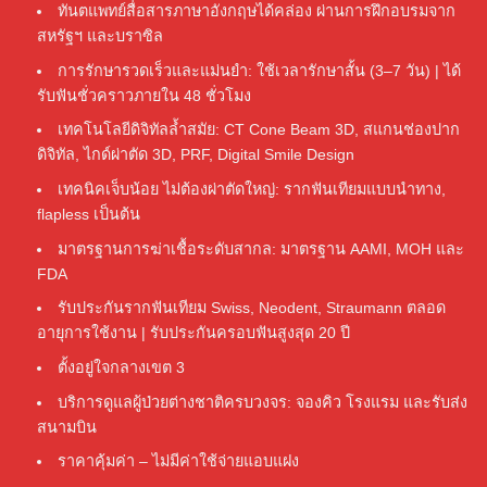
ทันตแพทย์สื่อสารภาษาอังกฤษได้คล่อง ผ่านการฝึกอบรมจาก
สหรัฐฯ และบราซิล
การรักษารวดเร็วและแม่นยำ: ใช้เวลารักษาสั้น (3–7 วัน) | ได้
รับฟันชั่วคราวภายใน 48 ชั่วโมง
เทคโนโลยีดิจิทัลล้ำสมัย: CT Cone Beam 3D, สแกนช่องปาก
ดิจิทัล, ไกด์ผ่าตัด 3D, PRF, Digital Smile Design
เทคนิคเจ็บน้อย ไม่ต้องผ่าตัดใหญ่: รากฟันเทียมแบบนำทาง,
flapless เป็นต้น
มาตรฐานการฆ่าเชื้อระดับสากล: มาตรฐาน AAMI, MOH และ
FDA
รับประกันรากฟันเทียม Swiss, Neodent, Straumann ตลอด
อายุการใช้งาน | รับประกันครอบฟันสูงสุด 20 ปี
ตั้งอยู่ใจกลางเขต 3
บริการดูแลผู้ป่วยต่างชาติครบวงจร: จองคิว โรงแรม และรับส่ง
สนามบิน
ราคาคุ้มค่า – ไม่มีค่าใช้จ่ายแอบแฝง