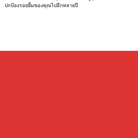
ปกป้องรอยยิ้มของคุณไปอีกหลายปี