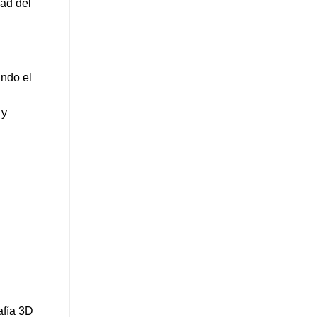
dad del
ando el
 y
afía 3D