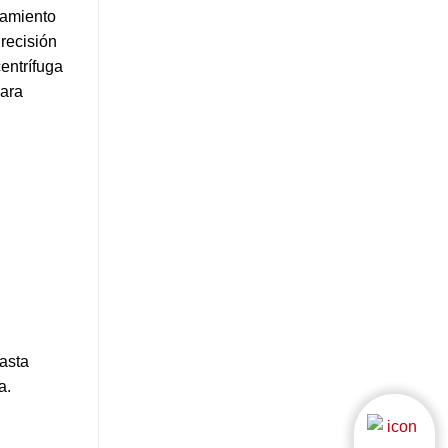
namiento
recisión
entrífuga
para
asta
a.