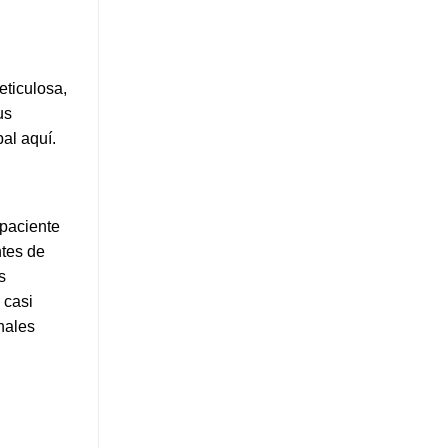
eticulosa,
us
al aquí.
 paciente
ntes de
s
 casi
nales