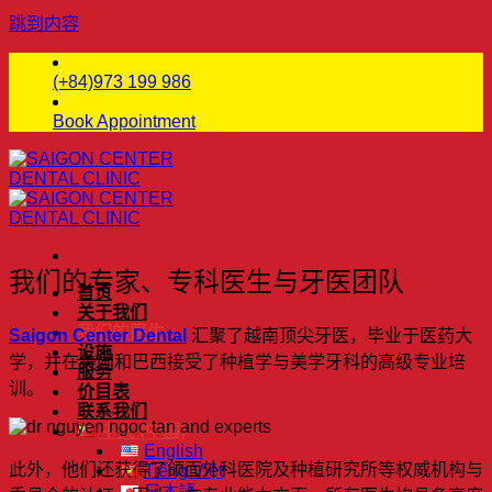
跳到内容
(+84)973 199 986
Book Appointment
我们的专家、专科医生与牙医团队
首页
关于我们
我们的医生
Saigon Center Dental
汇聚了越南顶尖牙医，毕业于医药大
设施
学，并在美国和巴西接受了种植学与美学牙科的高级专业培
服务
训。
价目表
联系我们
中文 (中国)
English
此外，他们还获得了颌面外科医院及种植研究所等权威机构与
Tiếng Việt
日本語