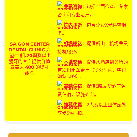
免费咨询：
包括全面检查、专家
咨询和专业洁牙。
院内诊断：
包含免费X光检查服
务。
机场接送：
提供新山一机场免费
SAIGON CENTER
DENTAL CLINIC
为
接机服务。
选择制作
20颗及以上
瓷牙
的客户提供价值
本地交通：
提供从酒店到诊所的
最高达
400
的赠礼
首次出租车费用（10公里内，需已
组合
确认预约）。
高端住宿：
提供5晚豪华酒店免
费住宿，设施齐全。
推荐优惠：
2人及以上团体额外
享受5%折扣。