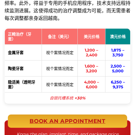
频率。此外，得益于专用的手机应用程序，技术支持远程持
续监测进展。这使得成功的治疗调整成为可能，而无需患者
每次调整都亲身返回越南。
正畸治疗（牙
备注（美元）
美元价格
澳元价格
套）
1,200 –
1,875 –
金属牙套
视个案情况而定
2,400
3,750
1,600 –
2,500 –
陶瓷牙套
视个案情况而定
3,200
5,000
隐适美（透明牙
4,000 –
6,250 –
视个案情况而定
套）
6,000
9,375
自锁托槽系统
+30%
BOOK AN APPOINTMENT
Know the plan, implant, time, and package price