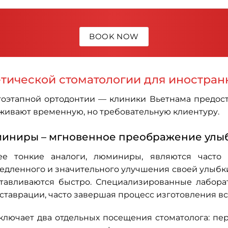
тической стоматологии для иностра
гоэтапной ортодонтии — клиники Вьетнама предо
уживают временную, но требовательную клиентуру.
иниры – мгновенное преображение улы
е тонкие аналоги, люминиры, являются часто 
дленного и значительного улучшения своей улыбки. 
тавливаются быстро. Специализированные лабора
таврации, часто завершая процесс изготовления все
ключает два отдельных посещения стоматолога: пе