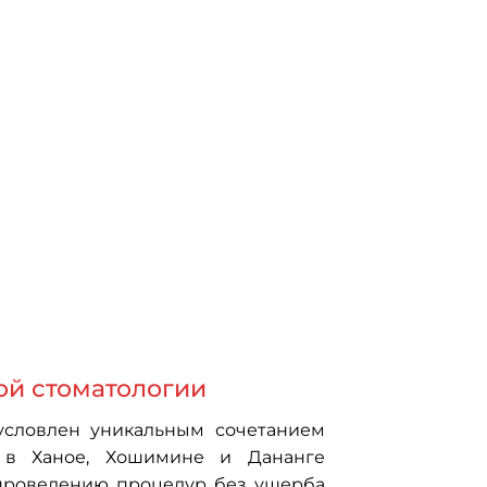
ой стоматологии
условлен уникальным сочетанием
и в Ханое, Хошимине и Дананге
 проведению процедур без ущерба