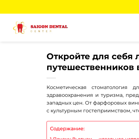
Skip
to
content
Откройте для себя 
путешественников 
Косметическая стоматология д
здравоохранения и туризма, пре
западных цен. От фарфоровых вини
с культурным гостеприимством, ч
Содержание:
Почему Вьетнам — идеальное напра