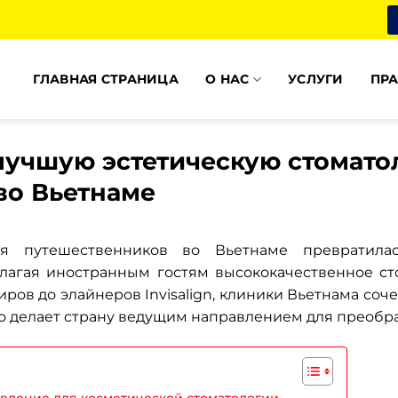
ГЛАВНАЯ СТРАНИЦА
О НАС
УСЛУГИ
ПРА
лучшую эстетическую стомато
во Вьетнаме
ля путешественников во Вьетнаме превратила
длагая иностранным гостям высококачественное ст
ров до элайнеров Invisalign, клиники Вьетнама соч
то делает страну ведущим направлением для преобр
вление для косметической стоматологии