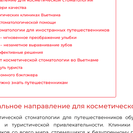
ери качества
огических клиниках Вьетнама
стоматологической помощи
томатологии для иностранных путешественников
– мгновенное преображение улыбки
ы – незаметное выравнивание зубов
эффективные решения
т косметической стоматологии во Вьетнаме
уть туриста
номного бэкпэкера
ужно знать путешественникам
льное направление для косметическ
етической стоматологии для путешественников об
ий и туристической привлекательности. Клиник
ков со всего мира, стремящихся к безупречному