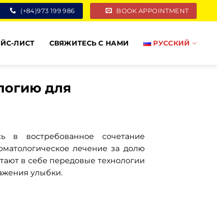
(+84)973 199 986
BOOK APPOINTMENT
ЙС-ЛИСТ
СВЯЖИТЕСЬ С НАМИ
РУССКИЙ
логию для
сь в востребованное сочетание
оматологическое лечение за долю
етают в себе передовые технологии
ажения улыбки.