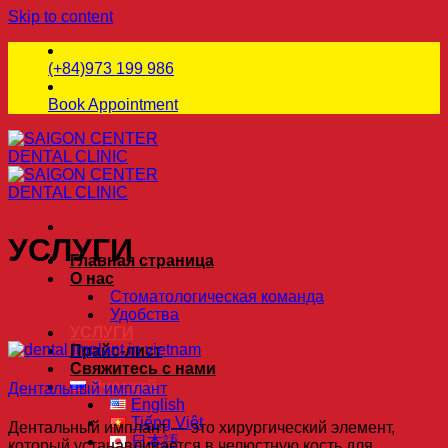
Skip to content
(+84)973 199 986
Book Appointment
УСЛУГИ
Главная страница
О нас
Стоматологическая команда
Удобства
УСЛУГИ
Прайс-лист
Свяжитесь с нами
Русский
Дентальный имплант
English
Tiếng Việt
Дентальный имплант — это хирургический элемент,
日本語
который устанавливается в челюстную кость для