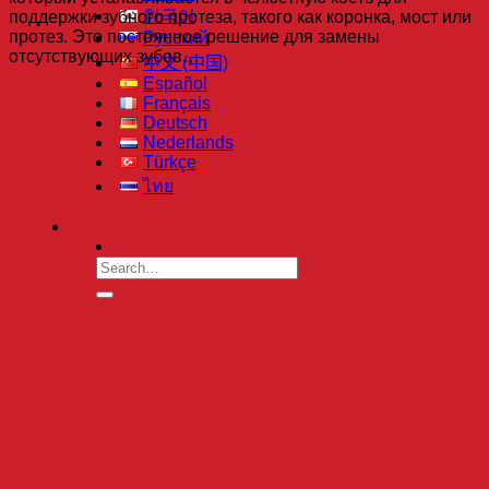
한국어
поддержки зубного протеза, такого как коронка, мост или
протез. Это постоянное решение для замены
Русский
отсутствующих зубов…
中文 (中国)
Español
Français
Deutsch
Nederlands
Türkçe
ไทย