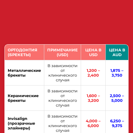
ОРТОДОНТИЯ
ПРИМЕЧАНИЕ
ЦЕНА В
ЦЕНА В
(БРЕКЕТЫ)
(USD)
USD
AUD
В зависимости
Металлические
от
1,200 –
1,875 –
брекеты
клинического
2,400
3,750
случая
В зависимости
Керамические
от
1,600 –
2,500 –
брекеты
клинического
3,200
5,000
случая
В зависимости
Invisalign
от
4,000 –
6,250 –
(прозрачные
клинического
6,000
9,375
элайнеры)
случая