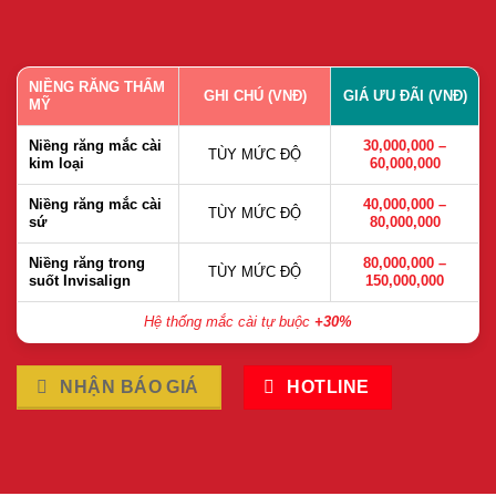
NIỀNG RĂNG THẨM
GHI CHÚ (VNĐ)
GIÁ ƯU ĐÃI (VNĐ)
MỸ
Niềng răng mắc cài
30,000,000 –
TÙY MỨC ĐỘ
kim loại
60,000,000
Niềng răng mắc cài
40,000,000 –
TÙY MỨC ĐỘ
sứ
80,000,000
Niềng răng trong
80,000,000 –
TÙY MỨC ĐỘ
suốt Invisalign
150,000,000
Hệ thống mắc cài tự buộc
+30%
NHẬN BÁO GIÁ
HOTLINE