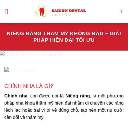
Bỏ
qua
nội
dung
NIỀNG RĂNG THẨM MỸ KHÔNG ĐAU – GIẢI
PHÁP HIỆN ĐẠI TỐI ƯU
CHỈNH NHA LÀ GÌ?
Chỉnh nha
, còn được gọi là
Niềng răng
, là một phương
pháp nha khoa thẩm mỹ hiện đại nhằm di chuyển các răng
lệch lạc hoặc sai vị trí về đúng chỗ, tạo nên một nụ cười
cân đối và thẩm mỹ.