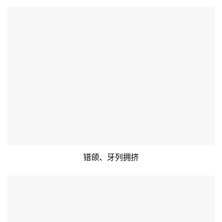
错颌、牙列拥挤