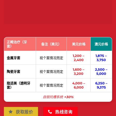
正畸治疗（牙
备注（美元）
美元价格
澳元价格
套）
1,200 –
1,875 –
金属牙套
视个案情况而定
2,400
3,750
1,600 –
2,500 –
陶瓷牙套
视个案情况而定
3,200
5,000
隐适美（透明牙
4,000 –
6,250 –
视个案情况而定
套）
6,000
9,375
自锁托槽系统
+30%
获取报价
热线咨询