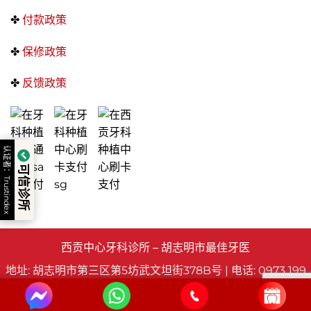
✤
付款政策
✤
保修政策
✤
反馈政策
认证者：Trustindex
可信诊所
西贡中心牙科诊所 – 胡志明市最佳牙医
地址: 胡志明市第三区第5坊武文坦街378B号 | 电话: 0973 199
986 | 邮箱: clinic@saigoncenterdental.com. 专业与技术监
督负责人: 阮玉新 博士 © 2025 - 版权所有
西贡中心牙科诊所