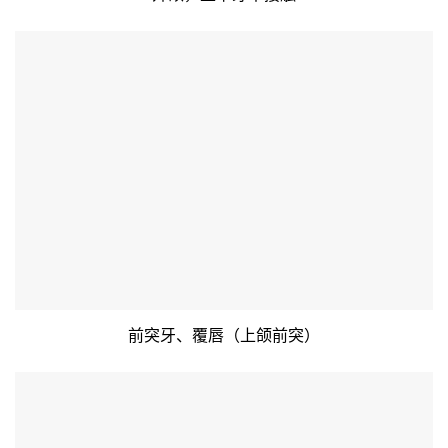
前突牙、覆唇（上颌前突）