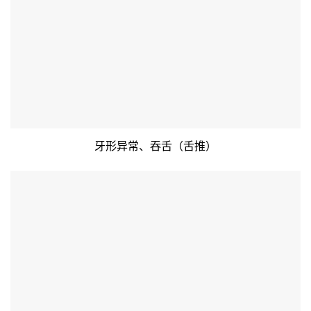
牙形异常、吞舌（舌推）