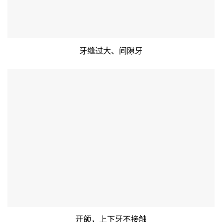
牙缝过大、间隙牙
开颌，上下牙不接触