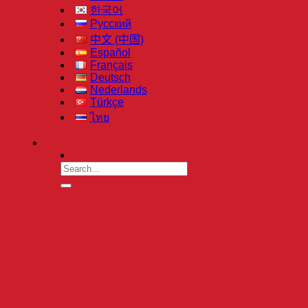
한국어
Русский
中文 (中国)
Español
Français
Deutsch
Nederlands
Türkçe
ไทย