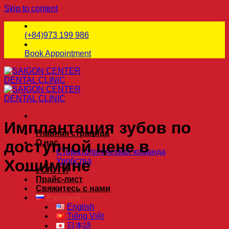
Skip to content
(+84)973 199 986
Book Appointment
Имплантация зубов по
Главная страница
доступной цене в
О нас
Стоматологическая команда
Удобства
Хошимине
УСЛУГИ
Прайс-лист
Свяжитесь с нами
Русский
English
Tiếng Việt
日本語