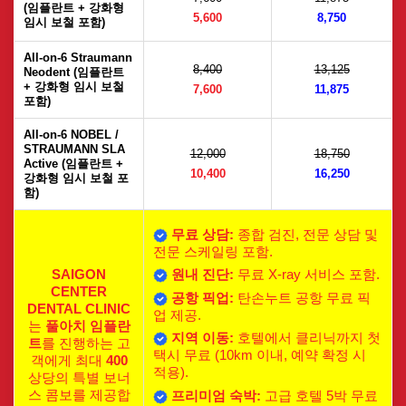
(임플란트 + 강화형
5,600
8,750
임시 보철 포함)
All-on-6 Straumann
8,400
13,125
Neodent (임플란트
+ 강화형 임시 보철
7,600
11,875
포함)
All-on-6 NOBEL /
STRAUMANN SLA
12,000
18,750
Active (임플란트 +
10,400
16,250
강화형 임시 보철 포
함)
무료 상담:
종합 검진, 전문 상담 및
전문 스케일링 포함.
SAIGON
원내 진단:
무료 X-ray 서비스 포함.
CENTER
공항 픽업:
탄손누트 공항 무료 픽
DENTAL CLINIC
업 제공.
는
풀아치 임플란
지역 이동:
호텔에서 클리닉까지 첫
트
를 진행하는 고
택시 무료 (10km 이내, 예약 확정 시
객에게 최대
400
적용).
상당의 특별 보너
스 콤보를 제공합
프리미엄 숙박:
고급 호텔 5박 무료