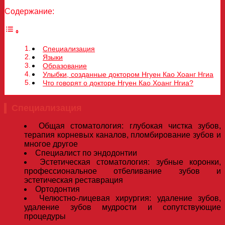
Содержание:
Специализация
Языки
Образование
Улыбки, созданные доктором Нгуен Као Хоанг Нгиа
Что говорят о докторе Нгуен Као Хоанг Нгиа?
Специализация
Общая стоматология: глубокая чистка зубов,
терапия корневых каналов, пломбирование зубов и
многое другое
Специалист по эндодонтии
Эстетическая стоматология: зубные коронки,
профессиональное отбеливание зубов и
эстетическая реставрация
Ортодонтия
Челюстно-лицевая хирургия: удаление зубов,
удаление зубов мудрости и сопутствующие
процедуры