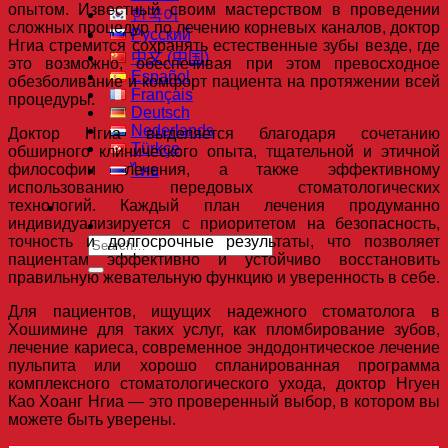
опытом. Известный своим мастерством в проведении
한국어
сложных процедур по лечению корневых каналов, доктор
Русский
Нгиа стремится сохранять естественные зубы везде, где
中文 (中国)
это возможно, обеспечивая при этом превосходное
Español
обезболивание и комфорт пациента на протяжении всей
Français
процедуры.
Deutsch
Nederlands
Доктор Нгиа выделяется благодаря сочетанию
Türkçe
обширного клинического опыта, тщательной и этичной
философии лечения, а также эффективному
ไทย
использованию передовых стоматологических
технологий. Каждый план лечения продуманно
индивидуализируется с приоритетом на безопасность,
точность и долгосрочные результаты, что позволяет
пациентам эффективно и устойчиво восстановить
правильную жевательную функцию и уверенность в себе.
Для пациентов, ищущих надежного стоматолога в
Хошимине для таких услуг, как пломбирование зубов,
лечение кариеса, современное эндодонтическое лечение
пульпита или хорошо спланированная программа
комплексного стоматологического ухода, доктор Нгуен
Као Хоанг Нгиа — это проверенный выбор, в котором вы
можете быть уверены.