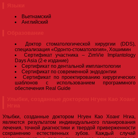
Языки
Вьетнамский
Английский
Образование
Доктор стоматологической хирургии (DDS),
специализация «Одонто-стоматология», Хошимин
Сертификат участника – ZimVie Implantology
Days Asia (2-е издание)
Сертификат по дентальной имплантологии
Сертификат по современной эндодонтии
Сертификат по проектированию хирургических
шаблонов с использованием программного
обеспечения Real Guide
Улыбки, созданные доктором Нгуен Као Хоанг
Нгиа
Улыбки, созданные доктором Нгуен Као Хоанг Нгиа,
являются результатом индивидуального планирования
лечения, точной диагностики и твердой приверженности
сохранению естественных зубов. Каждый случай