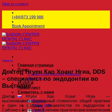
Skip to content
(+84)973 199 986
Book Appointment
Новости
Главная страница
О нас
Доктор Нгуен Као Хоанг Нгиа, DDS
Стоматологическая команда
– специалист по эндодонтии во
Удобства
УСЛУГИ
Вьетнаме
Прайс-лист
Свяжитесь с нами
Доктор Нгуен Као Хоанг Нгиа —
Русский
высококвалифицированный стоматолог общей практики
English
и один из ведущих специалистов по эндодонтии в
Tiếng Việt
Сайгоне с более чем 8-летним практическим клиническим
日本語