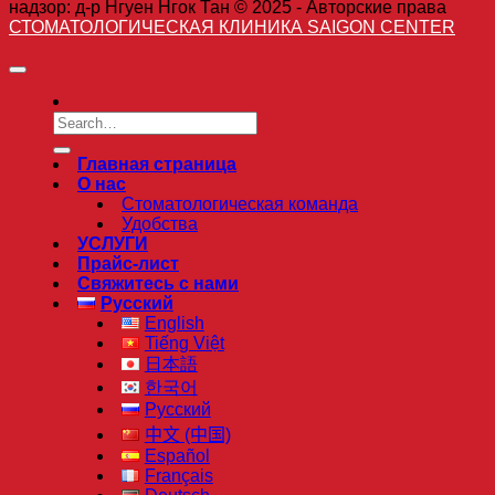
надзор: д-р Нгуен Нгок Тан © 2025 - Авторские права
СТОМАТОЛОГИЧЕСКАЯ КЛИНИКА SAIGON CENTER
Главная страница
О нас
Стоматологическая команда
Удобства
УСЛУГИ
Прайс-лист
Свяжитесь с нами
Русский
English
Tiếng Việt
日本語
한국어
Русский
中文 (中国)
Español
Français