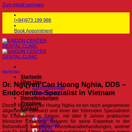
Zum Inhalt springen
(+84)973 199 986
Book Appointment
Nachrichten
Startseite
Über Uns
Dr. Nguyen Cao Hoang Nghia, DDS –
Zahnimplantate
Endodontie-Spezialist in Vietnam
Einrichtungen
Dienstleistungen
Preisliste
Doctor Nguyen Cao Hoang Nghia ist ein hoch angesehener
Kontakt
allgemeiner Zahnarzt und einer der führenden Spezialisten
Deutsch
für Endodontie in Saigon, mit über 8 Jahren praktischer
English
klinischer Erfahrung. Bekannt für seine Expertise in der
Tiếng Việt
Behandlung komplexer Wurzelkanalbehandlungen, widmet
日本語
sich Dr. Nghia der Erhaltung natürlicher Zähne, wann immer