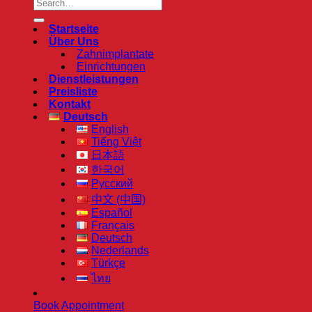
Startseite
Über Uns
Zahnimplantate
Einrichtungen
Dienstleistungen
Preisliste
Kontakt
Deutsch
English
Tiếng Việt
日本語
한국어
Русский
中文 (中国)
Español
Français
Deutsch
Nederlands
Türkçe
ไทย
Book Appointment