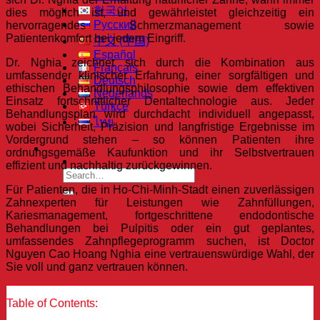
한국어
dies möglich ist, und gewährleistet gleichzeitig ein
Русский
hervorragendes Schmerzmanagement sowie
Patientenkomfort bei jedem Eingriff.
中文 (中国)
Español
Dr. Nghia zeichnet sich durch die Kombination aus
Français
umfassender klinischer Erfahrung, einer sorgfältigen und
Deutsch
ethischen Behandlungsphilosophie sowie dem effektiven
Nederlands
Einsatz fortschrittlicher Dentaltechnologie aus. Jeder
Türkçe
Behandlungsplan wird durchdacht individuell angepasst,
ไทย
wobei Sicherheit, Präzision und langfristige Ergebnisse im
Vordergrund stehen – so können Patienten ihre
ordnungsgemäße Kaufunktion und ihr Selbstvertrauen
effizient und nachhaltig zurückgewinnen.
Für Patienten, die in Ho-Chi-Minh-Stadt einen zuverlässigen
Zahnexperten für Leistungen wie Zahnfüllungen,
Kariesmanagement, fortgeschrittene endodontische
Behandlungen bei Pulpitis oder ein gut geplantes,
umfassendes Zahnpflegeprogramm suchen, ist Doctor
Nguyen Cao Hoang Nghia eine vertrauenswürdige Wahl, der
Sie voll und ganz vertrauen können.
Table of Contents: