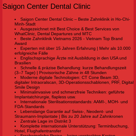
Saigon Center Dental Clinic
Saigon Center Dental Clinic – Beste Zahnklinik in Ho-Chi-
Minh-Stadt
Ausgezeichnet mit Best Choice & Best Services von
WhatClinic, Dental Departures und MTC
Beste Zahnklinik Vietnams 2026 - Vietnam Top Brand
Award
Experten mit über 15 Jahren Erfahrung | Mehr als 10.000
erfolgreiche Fälle
Englischsprachige Ärzte mit Ausbildung in den USA und
Brasilien
Schnelle & präzise Behandlung: kurze Behandlungszeit
(3–7 Tage) | Provisorische Zähne in 48 Stunden
Moderne digitale Technologien: CT Cone Beam 3D,
digitaler Intraoralscan, 3D-Operationsschablonen, PRF, Digital
Smile Design
Minimalinvasive und schmerzfreie Techniken: geführte
Implantatchirurgie, flapless usw.
Internationale Sterilisationsstandards: AAMI-, MOH- und
FDA-Standards
Lebenslange Garantie auf Swiss-, Neodent- und
Straumann-Implantate | Bis zu 20 Jahre auf Zahnkronen
Zentrale Lage im Distrikt 3
Komplette internationale Unterstützung: Terminbuchung,
Hotel, Flughafentransfer
Erschwingliche Preise – keine versteckten Kosten