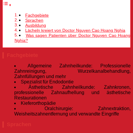
Fachgebiete
Sprachen
Ausbildung
Lächeln kreiert von Doctor Nguyen Cao Hoang Nghia
Was sagen Patienten über Doctor Nguyen Cao Hoang
Nghia?
Fachgebiete
Allgemeine Zahnheilkunde: Professionelle
Zahnreinigung, Wurzelkanalbehandlung,
Zahnfüllungen und mehr
Spezialist für Endodontie
Ästhetische Zahnheilkunde: Zahnkronen,
professionelle Zahnaufhellung und ästhetische
Restaurationen
Kieferorthopädie
Oralchirurgie: Zahnextraktion,
Weisheitszahnentfernung und verwandte Eingriffe
Sprachen