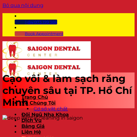
Bỏ qua nội dung
(+84)973 199 986
Book Appointment
Cạo vôi & làm sạch răng
chuyên sâu tại TP. Hồ Chí
Trang Chủ
Minh
Về Chúng Tôi
Cơ sở vật chất
Đội Ngũ Nha Khoa
Dịch Vụ
Bảng Giá
Liên Hệ