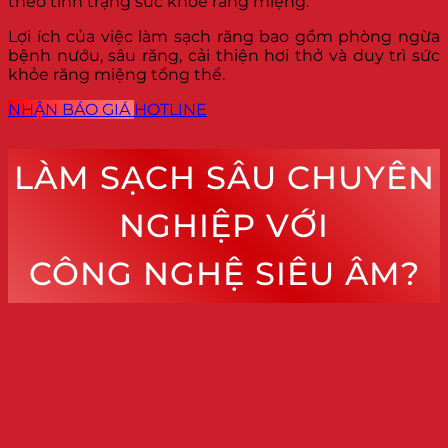
theo tình trạng sức khỏe răng miệng.
Lợi ích của việc làm sạch răng bao gồm phòng ngừa
bệnh nướu, sâu răng, cải thiện hơi thở và duy trì sức
khỏe răng miệng tổng thể.
NHẬN BÁO GIÁ
HOTLINE
LÀM SẠCH SÂU CHUYÊN
NGHIỆP VỚI
CÔNG NGHỆ SIÊU ÂM?