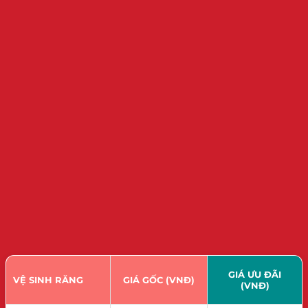
GIÁ ƯU ĐÃI
VỆ SINH RĂNG
GIÁ GỐC (VNĐ)
(VNĐ)