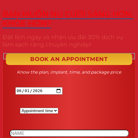
BẠN MUỐN NỤ CƯỜI SÁNG HƠN,
KHỎE HƠN?
Đặt lịch ngay và nhận ưu đãi 30% dịch vụ
làm sạch răng chuyên nghiệp!
BOOK AN APPOINTMENT
Know the plan, implant, time, and package price