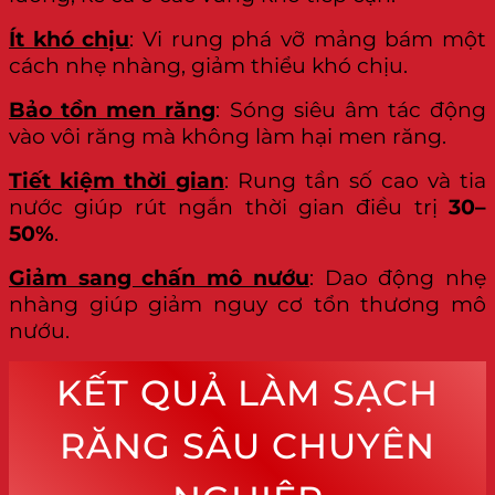
Ít khó chịu
: Vi rung phá vỡ mảng bám một
cách nhẹ nhàng, giảm thiểu khó chịu.
Bảo tồn men răng
: Sóng siêu âm tác động
vào vôi răng mà không làm hại men răng.
Tiết kiệm thời gian
: Rung tần số cao và tia
nước giúp rút ngắn thời gian điều trị
30–
50%
.
Giảm sang chấn mô nướu
: Dao động nhẹ
nhàng giúp giảm nguy cơ tổn thương mô
nướu.
KẾT QUẢ LÀM SẠCH
RĂNG SÂU CHUYÊN