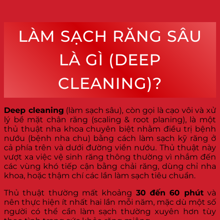
LÀM SẠCH RĂNG SÂU
LÀ GÌ (DEEP
CLEANING)?
Deep cleaning
(làm sạch sâu), còn gọi là cạo vôi và xử
lý bề mặt chân răng (scaling & root planing), là một
thủ thuật nha khoa chuyên biệt nhằm điều trị bệnh
nướu (bệnh nha chu) bằng cách làm sạch kỹ răng ở
cả phía trên và dưới đường viền nướu. Thủ thuật này
vượt xa việc vệ sinh răng thông thường vì nhắm đến
các vùng khó tiếp cận bằng chải răng, dùng chỉ nha
khoa, hoặc thậm chí các lần làm sạch tiêu chuẩn.
Thủ thuật thường mất khoảng
30 đến 60 phút
và
nên thực hiện ít nhất hai lần mỗi năm, mặc dù một số
người có thể cần làm sạch thường xuyên hơn tùy