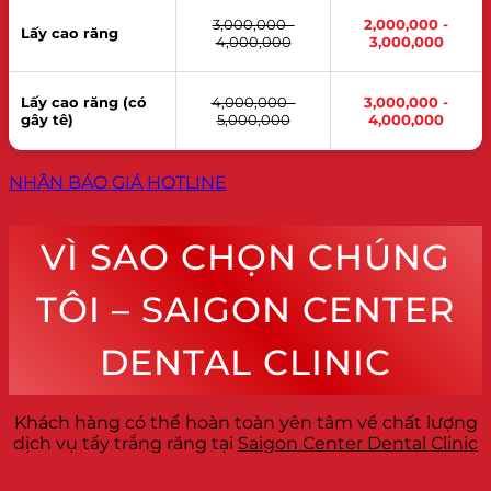
3,000,000 -
2,000,000 -
Lấy cao răng
4,000,000
3,000,000
Lấy cao răng (có
4,000,000 -
3,000,000 -
gây tê)
5,000,000
4,000,000
NHẬN BÁO GIÁ
HOTLINE
VÌ SAO CHỌN CHÚNG
TÔI – SAIGON CENTER
DENTAL CLINIC
Khách hàng có thể hoàn toàn yên tâm về chất lượng
dịch vụ tẩy trắng răng tại
Saigon Center Dental Clinic