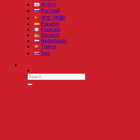
한국어
Русский
中文 (中国)
Español
Français
Deutsch
Nederlands
Türkçe
ไทย