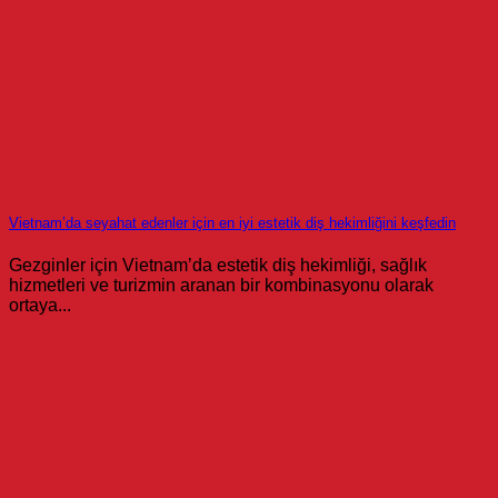
Vietnam’da seyahat edenler için en iyi estetik diş hekimliğini keşfedin
Gezginler için Vietnam’da estetik diş hekimliği, sağlık
hizmetleri ve turizmin aranan bir kombinasyonu olarak
ortaya...