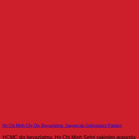
Ho Chi Minh City Diş Beyazlatma: Saygon’da Gülüşünüzü Parlatın
HCMC diş beyazlatma, Ho Chi Minh Şehri sakinleri arasında