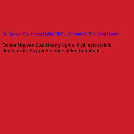
Dr. Nguyen Cao Hoang Nghia, DDS – Vietnam’da Endodonti Uzmanı
Doktor Nguyen Cao Hoang Nghia, 8 yılı aşkın klinik
deneyimi ile Saygon’un önde gelen Endodonti...