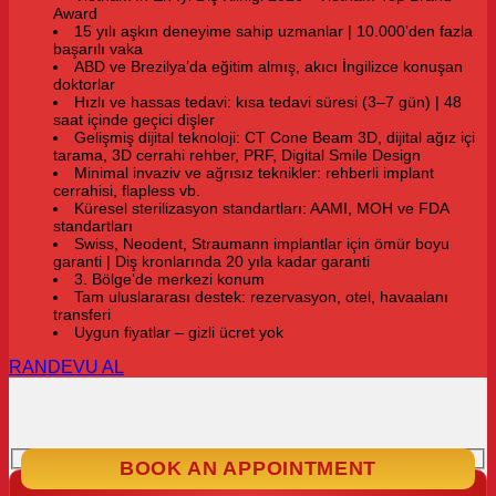
Award
15 yılı aşkın deneyime sahip uzmanlar | 10.000’den fazla
başarılı vaka
ABD ve Brezilya’da eğitim almış, akıcı İngilizce konuşan
doktorlar
Hızlı ve hassas tedavi: kısa tedavi süresi (3–7 gün) | 48
saat içinde geçici dişler
Gelişmiş dijital teknoloji: CT Cone Beam 3D, dijital ağız içi
tarama, 3D cerrahi rehber, PRF, Digital Smile Design
Minimal invaziv ve ağrısız teknikler: rehberli implant
cerrahisi, flapless vb.
Küresel sterilizasyon standartları: AAMI, MOH ve FDA
standartları
Swiss, Neodent, Straumann implantlar için ömür boyu
garanti | Diş kronlarında 20 yıla kadar garanti
3. Bölge’de merkezi konum
Tam uluslararası destek: rezervasyon, otel, havaalanı
transferi
Uygun fiyatlar – gizli ücret yok
RANDEVU AL
BOOK AN APPOINTMENT