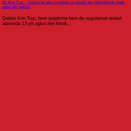
Dr. Kim Truc – Saigon’da ağız cerrahisi ve estetik diş hekimliğinde önde
gelen diş hekimi
Doktor Kim Truc, hem araştırma hem de uygulamalı tedavi
alanında 13 yılı aşkın ileri klinik...