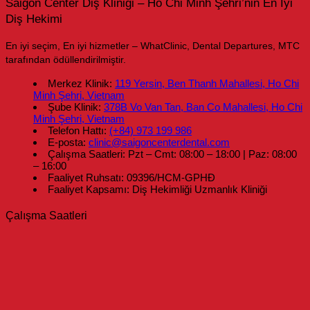
Saigon Center Diş Kliniği – Ho Chi Minh Şehri’nin En İyi
Diş Hekimi
En iyi seçim, En iyi hizmetler – WhatClinic, Dental Departures, MTC
tarafından ödüllendirilmiştir.
Merkez Klinik:
119 Yersin, Ben Thanh Mahallesi, Ho Chi
Minh Şehri, Vietnam
Şube Klinik:
378B Vo Van Tan, Ban Co Mahallesi, Ho Chi
Minh Şehri, Vietnam
Telefon Hattı:
(+84) 973 199 986
E-posta:
clinic@saigoncenterdental.com
Çalışma Saatleri: Pzt – Cmt: 08:00 – 18:00 | Paz: 08:00
– 16:00
Faaliyet Ruhsatı: 09396/HCM-GPHĐ
Faaliyet Kapsamı: Diş Hekimliği Uzmanlık Kliniği
Çalışma Saatleri