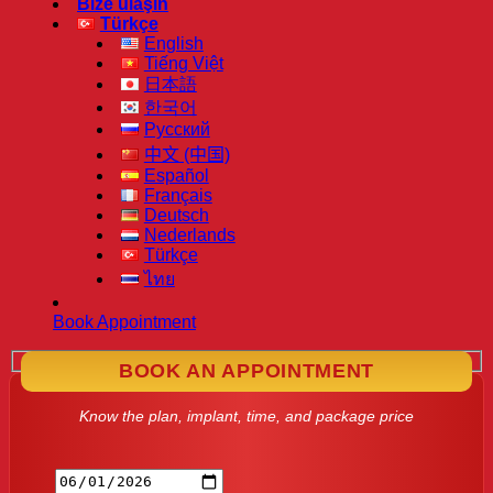
Bize ulaşın
Türkçe
English
Tiếng Việt
日本語
한국어
Русский
中文 (中国)
Español
Français
Deutsch
Nederlands
Türkçe
ไทย
Book Appointment
BOOK AN APPOINTMENT
Know the plan, implant, time, and package price