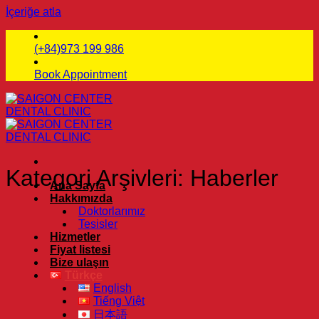
İçeriğe atla
(+84)973 199 986
Book Appointment
Kategori Arşivleri:
Haberler
Ana Sayfa
Hakkımızda
Doktorlarımız
Tesisler
Hizmetler
Fiyat listesi
Bize ulaşın
Türkçe
English
Tiếng Việt
日本語