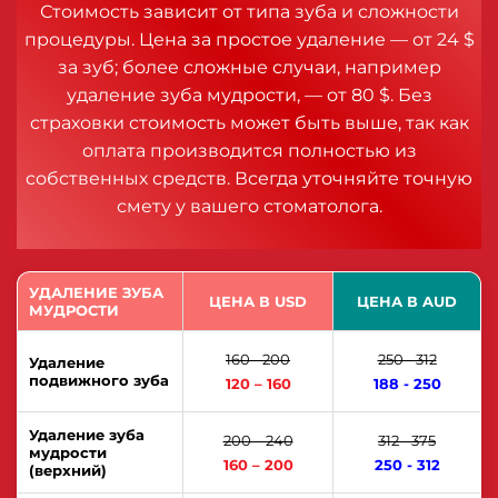
Стоимость зависит от типа зуба и сложности
процедуры. Цена за простое удаление — от 24 $
за зуб; более сложные случаи, например
удаление зуба мудрости, — от 80 $. Без
страховки стоимость может быть выше, так как
оплата производится полностью из
собственных средств. Всегда уточняйте точную
смету у вашего стоматолога.
УДАЛЕНИЕ ЗУБА
ЦЕНА В USD
ЦЕНА В AUD
МУДРОСТИ
160 - 200
250 - 312
Удаление
подвижного зуба
120 – 160
188 - 250
Удаление зуба
200 – 240
312 - 375
мудрости
160 – 200
250 - 312
(верхний)