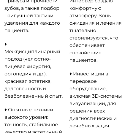
прикуса и прочности
интерьер создают
зубов, а также подбор
комфортную
наилучшей тактики
атмосферу. Зоны
удаления для каждого
ожидания и лечения
пациента.
тщательно
стерилизуются, что
♦
обеспечивает
Междисциплинарный
спокойствие
подход (челюстно-
пациентов.
лицевая хирургия,
ортопедия и др.):
♦ Инвестиции в
красивая эстетика,
передовое
долговечность и
оборудование,
безболезненный опыт.
включая 3D-системы
визуализации, для
♦
Опытные техники
решения всех
высокого уровня:
диагностических и
точность, стабильное
лечебных задач.
качество и эстетичный