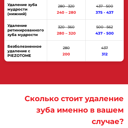
Удаление зуба
280 - 320
437 - 500
мудрости
240 – 280
375 - 437
(нижний)
Удаление
320 - 360
500 - 562
ретинированного
280 – 320
437 - 500
зуба мудрости
Безболезненное
280
437
удаление с
200
312
PIEZOTOME
Сколько стоит удаление
зуба именно в вашем
случае?