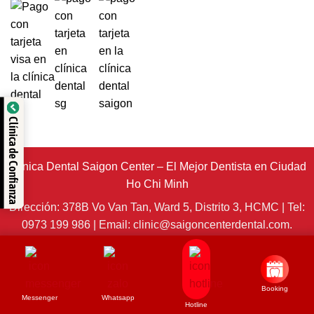
Clínica de Confianza
Clínica Dental Saigon Center – El Mejor Dentista en Ciudad
Ho Chi Minh
Dirección: 378B Vo Van Tan, Ward 5, Distrito 3, HCMC | Tel:
0973 199 986 | Email: clinic@saigoncenterdental.com.
Responsable de la Experiencia y Supervisión Técnica: Dr.
Nguyễn Ngọc Tân © 2025 - Derechos de Autor
CLÍNICA
DENTAL SAIGON CENTER
Booking
Messenger
Whatsapp
Hotline