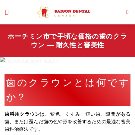
Skip
to
content
ホーチミン市で手頃な価格の歯のクラ
ウン ― 耐久性と審美性
歯のクラウンとは何です
か？
歯科用クラウン
は、変色、くすみ、短い歯、隙間がある
歯、または歪んだ歯の色や形を改善するための最適な審美
歯科治療法です。