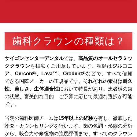
歯科クラウンの種類は？
サイゴンセンターデンタル
では、
高品質のオールセラミッ
ククラウン
を幅広くご用意しています。種類は
ジルコニ
ア、Cercon®、Lava™、Orodent®
などで、すべて信頼
できる国際メーカーの正規品です。それぞれの素材は
耐久
性、美しさ、生体適合性
において特長があり、患者様の歯
の状態、審美的な目的、ご予算に応じて最適な選択が可能
です。
当院の歯科医師チームは
15年以上の経験
を有し、徹底した
診査・カウンセリングを行います。歯の色調・形態の分析
から、咬合力や修復物の強度評価まで、すべてのクラウン