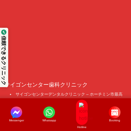
信頼できるクリニック
サイゴンセンター歯科クリニック
サイゴンセンターデンタルクリニック – ホーチミン市最高
の歯科医院
WhatClinic、Dental Departures、MTCによるBest Choice・
Best Services Award受賞
Messenger
Whatsapp
Booking
Vietnam Top Brand Award 2026 ベトナム最優秀歯科クリニ
Hotline