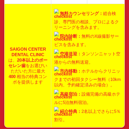
無料カウンセリング：
総合検
診、専門医の相談、プロによるク
リーニングを含みます。
院内診断：
無料のX線撮影サー
ビスを含みます。
SAIGON CENTER
空港送迎：
タンソンニャット空
DENTAL CLINIC
は、
20本以上のポー
港からの無料送迎。
セレン歯
をお選びい
ただいた方に最大
市内移動：
ホテルからクリニッ
400
相当の特典コン
クまでの初回タクシー無料（10km
ボを提供します
以内、予約確定済みの場合）。
高級宿泊：
設備完備の高級ホテ
ルに5泊無料宿泊。
紹介特典：
2名以上でさらに5％
割引。