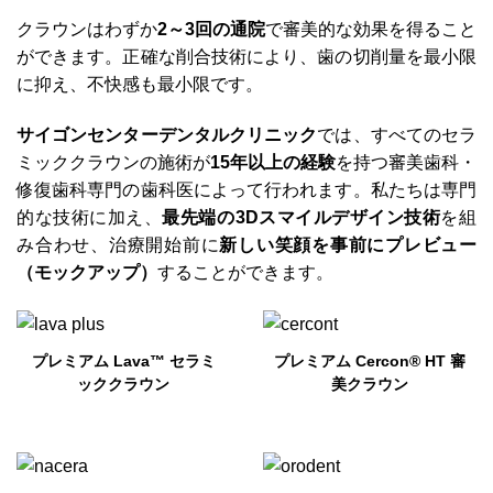
クラウンはわずか
2～3回の通院
で審美的な効果を得ること
ができます。正確な削合技術により、歯の切削量を最小限
に抑え、不快感も最小限です。
サイゴンセンターデンタルクリニック
では、すべてのセラ
ミッククラウンの施術が
15年以上の経験
を持つ審美歯科・
修復歯科専門の歯科医によって行われます。私たちは専門
的な技術に加え、
最先端の3Dスマイルデザイン技術
を組
み合わせ、治療開始前に
新しい笑顔を事前にプレビュー
（モックアップ）
することができます。
プレミアム Lava™ セラミ
プレミアム Cercon® HT 審
ッククラウン
美クラウン