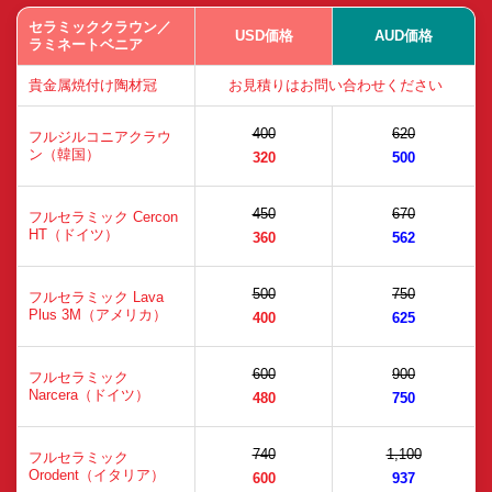
セラミッククラウン／
USD価格
AUD価格
ラミネートベニア
貴金属焼付け陶材冠
お見積りはお問い合わせください
400
620
フルジルコニアクラウ
ン（韓国）
320
500
450
670
フルセラミック Cercon
HT（ドイツ）
360
562
500
750
フルセラミック Lava
Plus 3M（アメリカ）
400
625
600
900
フルセラミック
Narcera（ドイツ）
480
750
740
1,100
フルセラミック
Orodent（イタリア）
600
937